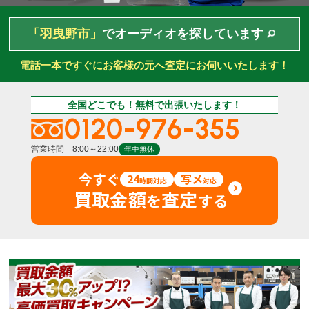
「羽曳野市」
でオーディオを探しています
電話一本ですぐにお客様の元へ査定にお伺いいたします！
全国どこでも！無料で出張いたします！
0120-976-355
営業時間 8:00～22:00
年中無休
今すぐ
24
写メ
時間対応
対応
買取金額
査定
を
する