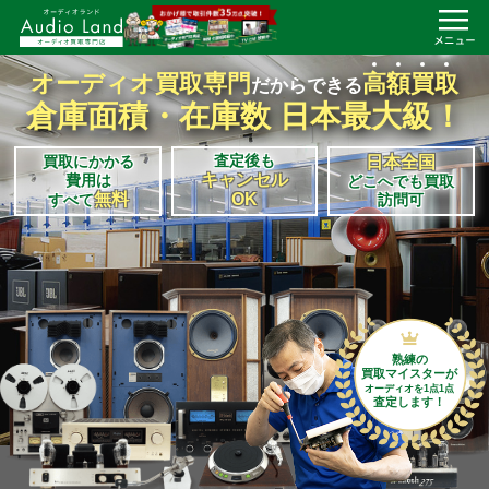
オーディオ買取専門
高
額
買
取
だからできる
倉庫面積・在庫数 日本最大級！
査定後も
買取にかかる
日本全国
キャンセル
費用は
どこへでも買取
無料
OK
すべて
訪問可
熟練の
買取マイスターが
オーディオを1点1点
査定します！