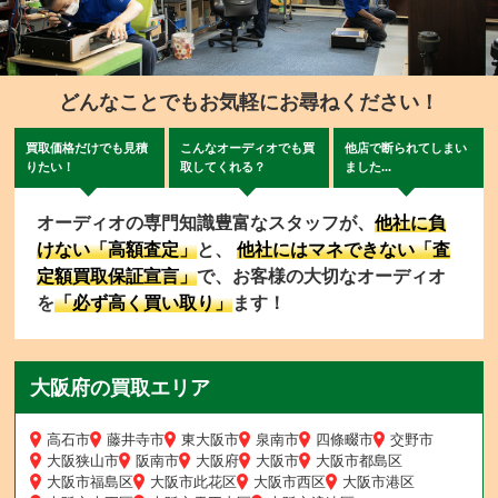
どんなことでもお気軽にお尋ねください！
買取価格だけでも見積
こんなオーディオでも買
他店で断られてしまい
りたい！
取してくれる？
ました...
オーディオの専門知識豊富なスタッフが、
他社に負
けない「高額査定」
と、
他社にはマネできない「査
定額買取保証宣言」
で、お客様の大切なオーディオ
を
「必ず高く買い取り」
ます！
大阪府の買取エリア
高石市
藤井寺市
東大阪市
泉南市
四條畷市
交野市
大阪狭山市
阪南市
大阪府
大阪市
大阪市都島区
大阪市福島区
大阪市此花区
大阪市西区
大阪市港区