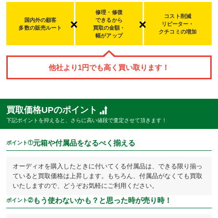
修理・修復
コスト削減
国内外の顧客
できるから
リピーター・
多数の販売ルート
買取の金額・
クチコミの増加
幅
がアップ
他社より
1
円でも高く買い取ります！
買取価格UPのポイント
下記ポイントを抑えると、さらに高い値段で査定させて頂きます！
元箱や付属品をなるべく揃える
ポイント①
オーディオを購入したときに付いてくる付属品は、できる限り揃っ
ていると買取価格は上昇します。もちろん、付属品がなくても買取
いたしますので、どうぞお気軽にご利用ください。
もう使わないかも？と思った時が売り時！
ポイント②