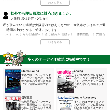
帰省する前に買い取りまで終えたくて、迅速に対応してくれる業者さん
を探している時に、オーディオランドさんを見つけました。
本当に出張依頼をしたその日に訪問頂き、その場で査定と買い取りの手
郊外でも即日買取に対応頂きました。
続きまで済ませられました。
大阪府 泉佐野市 40代 女性
おかげで帰省前に買い取りを終えられ、助かりました。
私が住んでいる場所は大阪府内ではあるものの、大阪市からは車で片道
出張買取が即日対応可能な業者さんは、オーディオランドさん以外では
１時間以上はかかる、郊外にあります。
なかなかないと思います。
しかしこのような都市部から遠く離れた場所でも、即日買取に対応頂き
ました。
担当者より
ありがとうございました。
出張買取が即日対応可能なことも我々の強みであります。
急ぎで査定をご希望であれば、ぜひ我々にお任せください。
担当者より
多くのオーディオ雑誌に掲載中です！
弊社の即日買取対応地域は広域にわたります。 決して都市部だけで
はありません。
Stereo Sound
analog
どのような場所でも、まずはお気軽にご相談頂ければと思います。
世界で唯一のハイエンド
今だ世界的な注目を浴び
また、たとえ即日買取が不可な場合だったとしても、急ぎであれば
オーディオ専門誌。世界
るアナログ。専門性を活
中の新製品や高音質音楽
かし、改めてモノに込め
その旨をご相談ください。
ソフト情報が満載です。
られた想いをお届けしま
なるべく早く、迅速に対応するよう精一杯尽くします。
す。
管球王国
Audio Accessory
管球王国はヴィンテージ
すべてのオーディオファ
から最新機まで、真空管
ンと音楽ファンに最も信
の魅力を探求した本格派
頼されるピュアオーディ