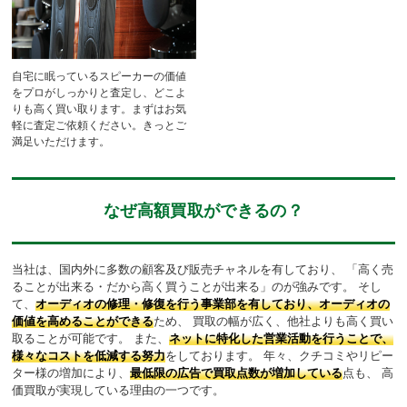
自宅に眠っているスピーカーの価値
をプロがしっかりと査定し、どこよ
りも高く買い取ります。まずはお気
軽に査定ご依頼ください。きっとご
満足いただけます。
なぜ高額買取ができるの？
当社は、国内外に多数の顧客及び販売チャネルを有しており、
「高く売
ることが出来る・だから高く買うことが出来る」のが強みです。
そし
て、
オーディオの修理・修復を行う事業部を有しており、オーディオの
価値を高めることができる
ため、
買取の幅が広く、他社よりも高く買い
取ることが可能です。
また、
ネットに特化した営業活動を行うことで、
様々なコストを低減する努力
をしております。
年々、クチコミやリピー
ター様の増加により、
最低限の広告で買取点数が増加している
点も、
高
価買取が実現している理由の一つです。