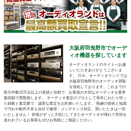
大阪府羽曳野市でオーデ
ィオ機器を探しています
オーディオランドのサイトへお越
しいただきありがとうございま
す。
只今、オーディオランドでは
大阪府羽曳野市のオーディオ買取
を強化しております。
これまでの
取引件数10万点以上の実績と信頼で、お客様の大切なオーディオを業界
最高額で買取致します。
オーディオ査定のプロとして長年にわたり培っ
た経験と査定眼で、誠実な査定をお約束いたします。
熟練の技術と知識
で汚れや動作不良も自社で修理・メンテナンス対応、買いたたきは一切
いたしません！
皆様がずっと大切にしてきたオーディオや壊れて売却を
迷われているお客様もぜひお気軽にご相談ください。