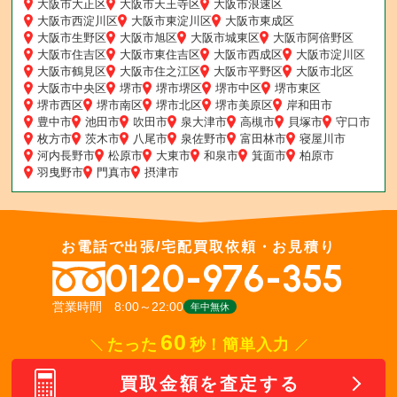
大阪市大正区
大阪市天王寺区
大阪市浪速区
大阪市西淀川区
大阪市東淀川区
大阪市東成区
大阪市生野区
大阪市旭区
大阪市城東区
大阪市阿倍野区
大阪市住吉区
大阪市東住吉区
大阪市西成区
大阪市淀川区
大阪市鶴見区
大阪市住之江区
大阪市平野区
大阪市北区
大阪市中央区
堺市
堺市堺区
堺市中区
堺市東区
堺市西区
堺市南区
堺市北区
堺市美原区
岸和田市
豊中市
池田市
吹田市
泉大津市
高槻市
貝塚市
守口市
枚方市
茨木市
八尾市
泉佐野市
富田林市
寝屋川市
河内長野市
松原市
大東市
和泉市
箕面市
柏原市
羽曳野市
門真市
摂津市
お電話で出張/宅配買取依頼・お見積り
0120-976-355
営業時間 8:00～22:00
年中無休
60
たった
秒！簡単入力
買取金額を査定する