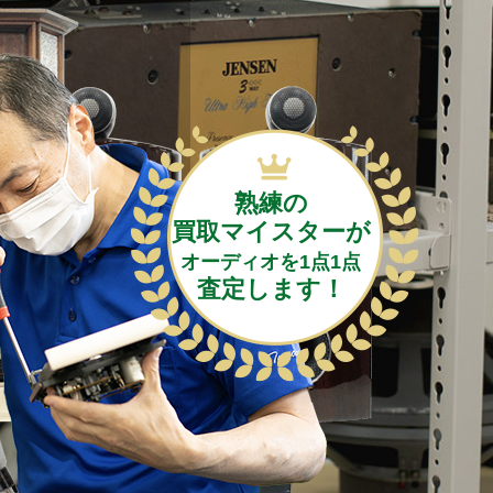
熟練の
買取マイスターが
オーディオを1点1点
査定します！