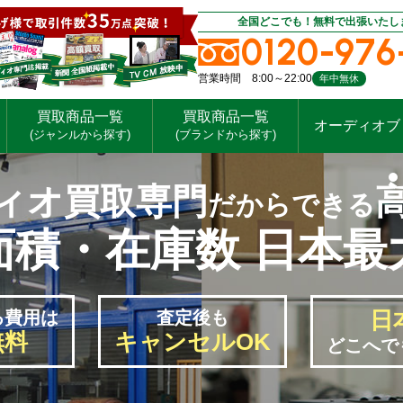
全国どこでも！無料で出張いたし
0120-976
営業時間 8:00～22:00
年中無休
買取商品一覧
買取商品一覧
オーディオブ
(ジャンルから探す)
(ブランドから探す)
ィオ買取専門
だからできる
面積・在庫数 日本最
日
る
費用は
査定後も
無料
キャンセルOK
どこへで