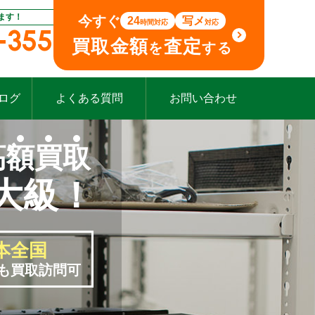
ます！
今すぐ
24
写メ
時間対応
対応
-355
買取金額
査定
を
する
ログ
よくある質問
お問い合わせ
高
額
買
取
大級！
本全国
も買取訪問可