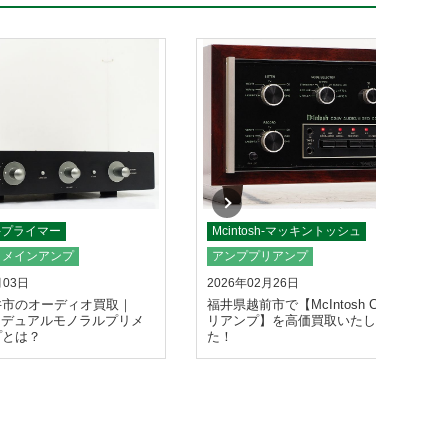
E-プライマー
Mcintosh-マッキントッシュ
リメインアンプ
アンププリアンプ
月03日
2026年02月26日
井市のオーディオ買取｜
福井県越前市で【McIntosh C34V プ
RE デュアルモノラルプリメ
リアンプ】を高価買取いたしまし
プとは？
た！