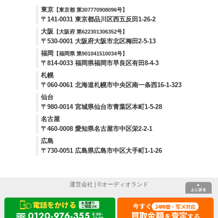
東京
【東京都 第307770908096号】
〒141-0031 東京都品川区西五反田1-26-2
大阪
【大阪府 第622301306352号】
〒530-0001 大阪府大阪市北区梅田2-5-13
福岡
【福岡県 第901041510034号】
〒814-0033 福岡県福岡市早良区有田8-4-3
札幌
〒060-0061 北海道札幌市中央区南一条西16-1-323
仙台
〒980-0014 宮城県仙台市青葉区本町1-5-28
名古屋
〒460-0008 愛知県名古屋市中区栄2-2-1
広島
〒730-0051 広島県広島市中区大手町1-1-26
運営会社
| ©
オーディオランド
電話をかける
お見積り
今すぐ
24
写メ
時間・
対応
ご相談OK
買取金額
査定
0120-976-355
8:00~
を
する
22:00