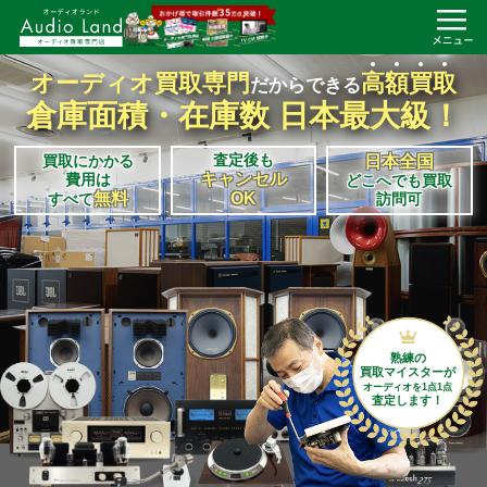
オーディオ買取専門
高
額
買
取
だからできる
倉庫面積・在庫数 日本最大級！
査定後も
買取にかかる
日本全国
キャンセル
費用は
どこへでも買取
無料
OK
すべて
訪問可
熟練の
買取マイスターが
オーディオを1点1点
査定します！