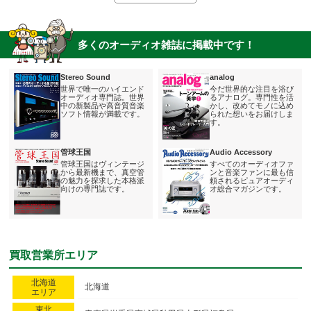
お客様がお手を煩わせることはありません。 全てお任せください。
ました。
また査定が早いだけでなく、買い取りから振り込みまでも速かったで
す。
多くのオーディオ雑誌に掲載中です！
商品を送ってからお金を頂けるまでのスピードがとても速いため、すぐ
にお金が必要な方にも、自信をもっておすすめできます。
Stereo Sound
analog
世界で唯一のハイエンド
今だ世界的な注目を浴び
担当者より
オーディオ専門誌。世界
るアナログ。専門性を活
中の新製品や高音質音楽
かし、改めてモノに込め
査定、金額のご連絡、検品、最終査定、そしてお振込みまで、迅速
ソフト情報が満載です。
られた想いをお届けしま
す。
に対応します。
すぐにお金が必要な方も、ぜひ我々にご相談ください。
管球王国
Audio Accessory
管球王国はヴィンテージ
すべてのオーディオファ
から最新機まで、真空管
ンと音楽ファンに最も信
の魅力を探求した本格派
頼されるピュアオーディ
向けの専門誌です。
オ総合マガジンです。
買取営業所エリア
北海道
北海道
エリア
東北