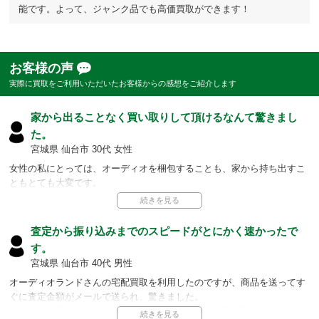
能です。よって、ジャンク品でも高価買取ができます！
お客様の声
実際に買取をご利用いただいたお客様からの感想をご紹介します
家から出ることなく買い取りして頂けるなんて驚きまし
た。
宮城県 仙台市 30代 女性
女性の私にとっては、オーディオを梱包することも、家から持ち出すこ
ともとても大変です。
オーディオランドさんの出張買取は家まで訪問頂き、査定、梱包、持ち
出し、全て行って頂けてとても助かりました。
本当にただ家の中にいるだけでオーディオの買い取りができるなんて、
査定から振り込みまでのスピードがとにかく速かったで
未だに驚きです。
す。
宮城県 仙台市 40代 男性
担当者より
オーディオランドさんの宅配買取を利用したのですが、商品を送ってす
訪問、査定、梱包、持ち出し等、買い取りに関わる作業は全て私達
ぐに査定金額がメールで送られ、驚きました。
の対応範囲です。
また査定金額も想像以上に高額だったため、すぐに買い取りの決断をし