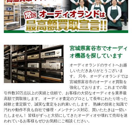
宮城県富谷市でオーディ
オ機器を探しています
オーディオランドのサイトへお越
しいただきありがとうございま
す。
只今、オーディオランドでは
宮城県富谷市のオーディオ買取を
強化しております。
これまでの取
引件数10万点以上の実績と信頼で、お客様の大切なオーディオを業界最
高額で買取致します。
オーディオ査定のプロとして長年にわたり培った
経験と査定眼で、誠実な査定をお約束いたします。
熟練の技術と知識で
汚れや動作不良も自社で修理・メンテナンス対応、買いたたきは一切い
たしません！
皆様がずっと大切にしてきたオーディオや壊れて売却を迷
われているお客様もぜひお気軽にご相談ください。