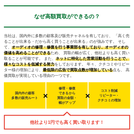
なぜ高額買取ができるの？
当社は、国内外に多数の顧客及び販売チャネルを有しており、
「高く売
ることが出来る・だから高く買うことが出来る」のが強みです。
そし
て、
オーディオの修理・修復を行う事業部を有しており、オーディオの
価値を高めることができる
ため、
買取の幅が広く、他社よりも高く買い
取ることが可能です。
また、
ネットに特化した営業活動を行うことで、
様々なコストを低減する努力
をしております。
年々、クチコミやリピー
ター様の増加により、
最低限の広告で買取点数が増加している
点も、
高
価買取が実現している理由の一つです。
修理・修復
コスト削減
国内外の顧客
できるから
リピーター・
多数の販売ルート
買取の金額・
クチコミの増加
幅
がアップ
他社より
1
円でも高く買い取ります！