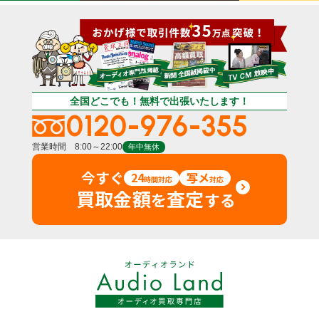
全国どこでも！無料で出張いたします！
0120-976-355
営業時間 8:00～22:00
年中無休
今すぐ
24
写メ
時間対応
対応
買取金額
査定
を
する