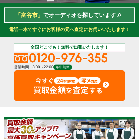
「富谷市」
でオーディオを探しています
電話一本ですぐにお客様の元へ査定にお伺いいたします！
全国どこでも！無料で出張いたします！
0120-976-355
営業時間 8:00～22:00
年中無休
今すぐ
24
写メ
時間対応
対応
買取金額
査定
を
する