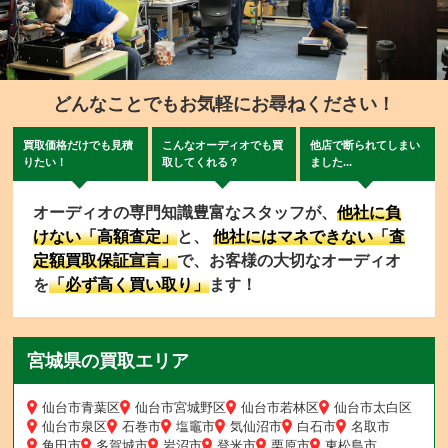
どんなことでもお気軽にお尋ねください！
買取価格だけでも見積
こんなオーディオでも買
他店で断られてしまい
りたい！
取してくれる？
ました...
オーディオの専門知識豊富なスタッフが、
他社に負
けない「高額査定」
と、
他社にはマネできない「査
定額買取保証宣言」
で、お客様の大切なオーディオ
を
「必ず高く買い取り」
ます！
宮城県の買取エリア
仙台市青葉区
仙台市宮城野区
仙台市若林区
仙台市太白区
仙台市泉区
石巻市
塩竈市
気仙沼市
白石市
名取市
角田市
多賀城市
岩沼市
登米市
栗原市
東松島市