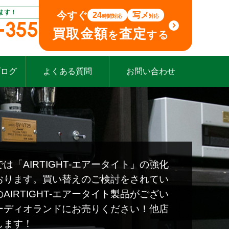
ます！
今すぐ
24
写メ
時間対応
対応
-355
買取金額
査定
を
する
ブログ
よくある質問
お問い合わせ
は「AIRTIGHT-エアータイト」の強化
おります。買い替えのご検討をされてい
AIRTIGHT-エアータイト製品がござい
ーディオランドにお売りください！他店
します！