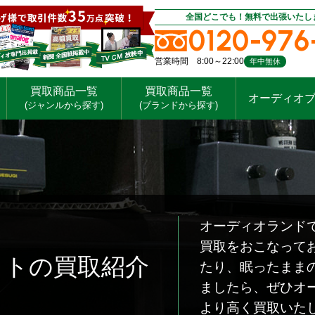
全国どこでも！無料で出張いたし
0120-976
営業時間 8:00～22:00
年中無休
買取商品一覧
買取商品一覧
オーディオ
(ジャンルから探す)
(ブランドから探す)
オーディオランドで
買取をおこなって
タイトの買取紹介
たり、眠ったままの
ましたら、ぜひオ
より高く買取いた