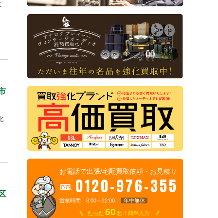
立
市
北
お電話で出張/宅配買取依頼・お見積り
0120-976-355
区
営業時間 8:00～22:00
年中無休
60
たった
秒！簡単入力