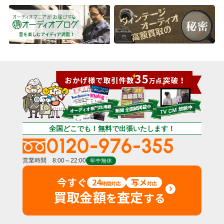
全国どこでも！無料で出張いたします！
0120-976-355
営業時間 8:00～22:00
年中無休
今すぐ
24
写メ
時間対応
対応
買取金額
査定
を
する