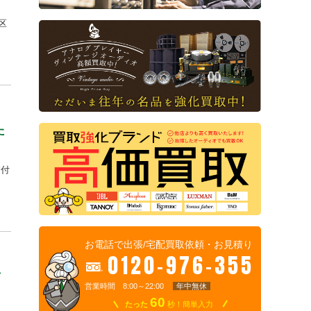
区
た
箱付
お電話で出張/宅配買取依頼・お見積り
0120-976-355
市
営業時間 8:00～22:00
年中無休
60
たった
秒！簡単入力