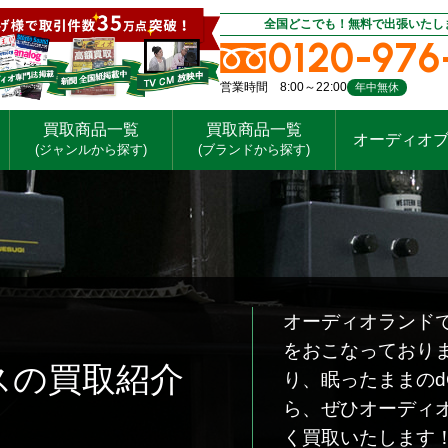
全国どこでも！無料で出張いたし
0120-976
営業時間 8:00～22:00
年中無休
買取商品一覧
買取商品一覧
オーディオ
(ジャンルから探す)
(ブランドから探す)
オーディオランドで
をおこなっており
スの買取紹介
り、眠ったままのd
ら、ぜひオーディ
く買取いたします