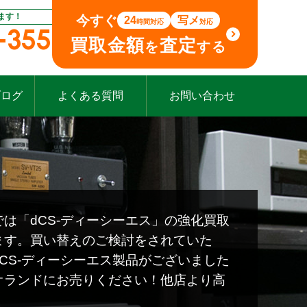
ます！
今すぐ
24
写メ
時間対応
対応
-355
買取金額
査定
を
する
ブログ
よくある質問
お問い合わせ
は「dCS-ディーシーエス」の強化買取
ます。買い替えのご検討をされていた
CS-ディーシーエス製品がございました
オランドにお売りください！他店より高
！