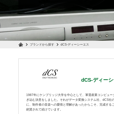
ブランドから探す
dCS-ディーシーエス
dCS-ディー
1987年にケンブリッジ大学を中心として、軍需産業コンピュ
ぎ込む決意をしました。それがデータ変換システム社、dCS社
に、制作者の音楽への愛情と理解があったからこそ、完成するこ
絶賛されて続けています。