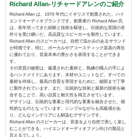
Richard Allan-リチャードアレンのご紹介
Richard Allan は、1970 年代にイギリスで創業された、ハイ
エンドオーディオブランドです。創業者の Richard Allan 氏
は、長年培ってきた経験と技術を駆使し、伝統的な英国の音
作りを受け継いだ、高品質なスピーカーを製作しています。
Richard Allan のスピーカーは、自然で温かみのあるサウンド
が特徴です。特に、ボーカルやアコースティック楽器の再生
に優れており、音楽本来の豊かさを表現することができま
す。
その音質の秘密は、厳選された素材と、熟練の職人の手によ
るハンドメイドにあります。木材やユニットなど、すべての
素材を吟味し、最高の音質を実現するために、細部まで丁寧
に製作されています。また、伝統的な技術と最新の技術を融
合することで、高い品質と耐久性を両立させています。
デザインは、伝統的な要素と現代的な要素を融合させた、個
性的なものとなっています。シンプルながらも高級感があ
り、どんなインテリアにも馴染むデザインです。
Richard Allan のスピーカーは、音楽をより自然で美しく楽し
むことができる、ハイエンドオーディオファン向けの製品と
言えるでしょう。