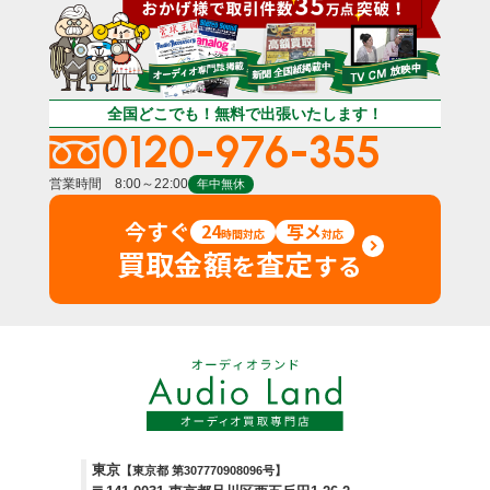
全国どこでも！無料で出張いたします！
0120-976-355
営業時間 8:00～22:00
年中無休
今すぐ
24
写メ
時間対応
対応
買取金額
査定
を
する
東京
【東京都 第307770908096号】