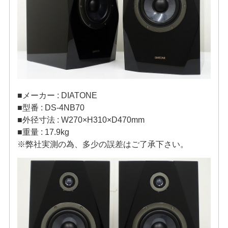
■メーカー : DIATONE
■型番 : DS-4NB70
■外径寸法 : W270×H310×D470mm
■重量 : 17.9kg
※弊社実測の為、多少の誤差はご了承下さい。