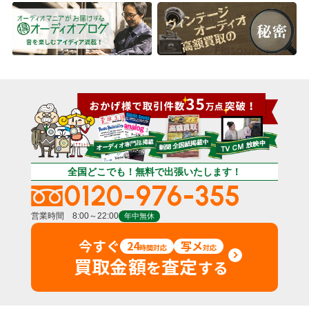
全国どこでも！無料で出張いたします！
0120-976-355
営業時間 8:00～22:00
年中無休
今すぐ
24
写メ
時間対応
対応
買取金額
査定
を
する