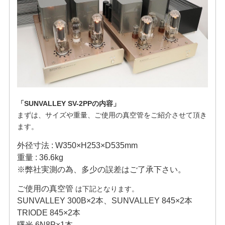
「SUNVALLEY SV-2PPの内容」
まずは、サイズや重量、ご使用の真空管をご紹介させて頂き
ます。
外径寸法 : W350×H253×D535mm
重量 : 36.6kg
※弊社実測の為、多少の誤差はご了承下さい。
ご使用の真空管
は下記となります。
SUNVALLEY 300B×2本、SUNVALLEY 845×2本
TRIODE 845×2本
曙光 6N8P×1本