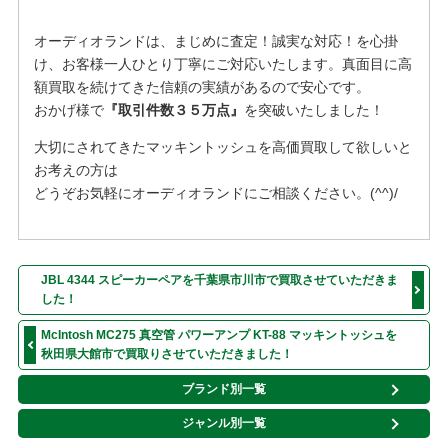
オーディオランドは、まじめに査定！誠実な対応！を⼼掛
け、お客様⼀⼈ひとり丁寧にご対応いたします。真面目に高
額買取を続けてきた信頼の実績があるので安心です。
おかげ様で
『取引件数３５万点』
を突破いたしました！
大切にされてきたマッキントッシュを高価買取して欲しいと
お考えの方は
どうぞお気軽にオーディオランドにご相談ください。(^^)/
JBL 4344 スピーカーペアを千葉県市川市で買取させていただきま
した！
McIntosh MC275 真空管 パワーアンプ KT-88 マッキントッシュを
秋田県大館市で買取りさせていただきました！
ブランド別一覧
ジャンル別一覧