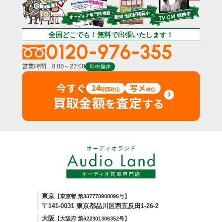
全国どこでも！無料で出張いたします！
0120-976-355
営業時間 8:00～22:00
年中無休
今すぐ
24
写メ
時間対応
対応
買取金額
査定
を
する
東京
【東京都 第307770908096号】
〒141-0031 東京都品川区西五反田1-26-2
大阪
【大阪府 第622301306352号】