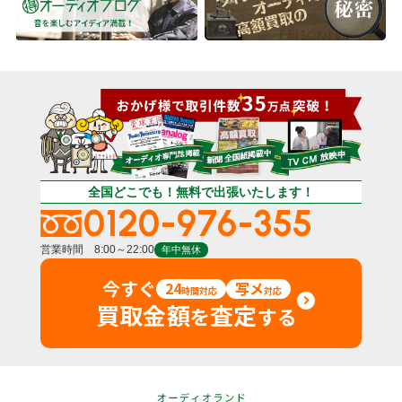
全国どこでも！無料で出張いたします！
0120-976-355
営業時間 8:00～22:00
年中無休
今すぐ
24
写メ
時間対応
対応
買取金額
査定
を
する