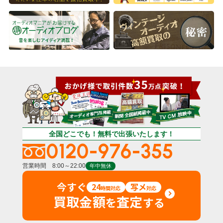
全国どこでも！無料で出張いたします！
0120-976-355
営業時間 8:00～22:00
年中無休
今すぐ
24
写メ
時間対応
対応
買取金額
査定
を
する