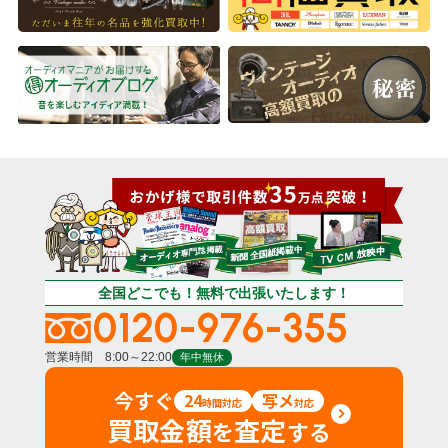
全国どこでも！無料で出張いたします！
0120-976-355
営業時間 8:00～22:00
年中無休
今すぐ
24
写メ
時間対応
対応
買取金額
査定
を
する