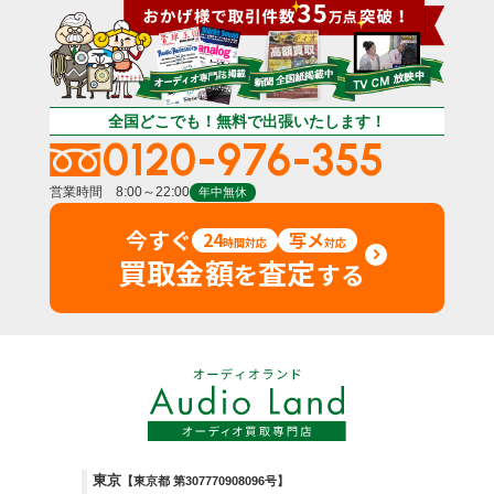
全国どこでも！無料で出張いたします！
0120-976-355
営業時間 8:00～22:00
年中無休
今すぐ
24
写メ
時間対応
対応
買取金額
査定
を
する
東京
【東京都 第307770908096号】