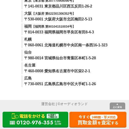
東京
【東京都 第307770908096号】
〒141-0031 東京都品川区西五反田1-26-2
大阪
【大阪府 第622301306352号】
〒530-0001 大阪府大阪市北区梅田2-5-13
福岡
【福岡県 第901041510034号】
〒814-0033 福岡県福岡市早良区有田8-4-3
札幌
〒060-0061 北海道札幌市中央区南一条西16-1-323
仙台
〒980-0014 宮城県仙台市青葉区本町1-5-28
名古屋
〒460-0008 愛知県名古屋市中区栄2-2-1
広島
〒730-0051 広島県広島市中区大手町1-1-26
運営会社
| ©
オーディオランド
電話をかける
お見積り
今すぐ
24
写メ
時間・
対応
ご相談OK
買取金額
査定
0120-976-355
8:00~
を
する
22:00