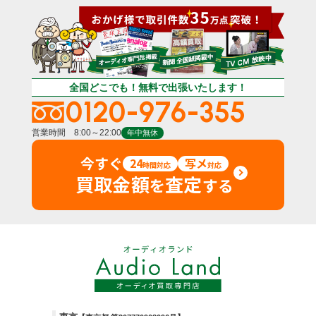
全国どこでも！無料で出張いたします！
0120-976-355
営業時間 8:00～22:00
年中無休
今すぐ
24
写メ
時間対応
対応
買取金額
査定
を
する