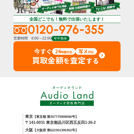
全国どこでも！無料で出張いたします！
0120-976-355
営業時間 8:00～22:00
年中無休
今すぐ
24
写メ
時間対応
対応
買取金額
査定
を
する
東京
【東京都 第307770908096号】
〒141-0031 東京都品川区西五反田1-26-2
大阪
【大阪府 第622301306352号】