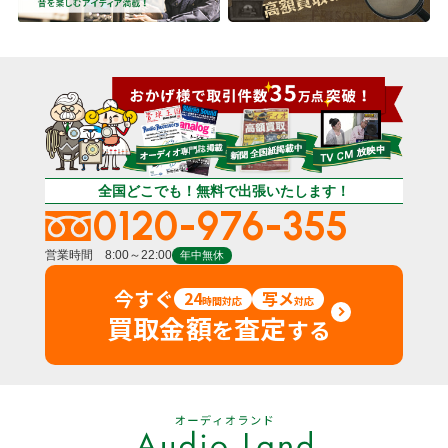
全国どこでも！無料で出張いたします！
0120-976-355
営業時間 8:00～22:00
年中無休
今すぐ
24
写メ
時間対応
対応
買取金額
査定
を
する