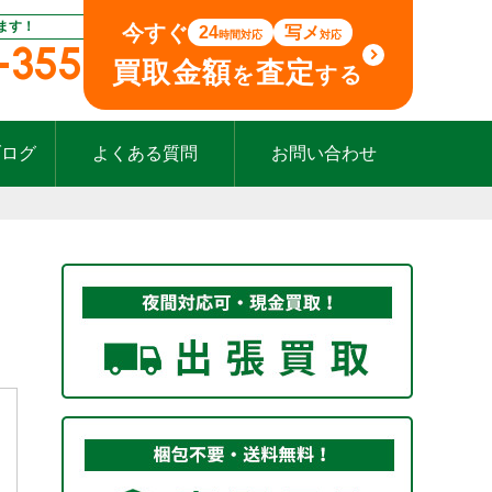
ます！
今すぐ
24
写メ
時間対応
対応
-355
買取金額
査定
を
する
ブログ
よくある質問
お問い合わせ