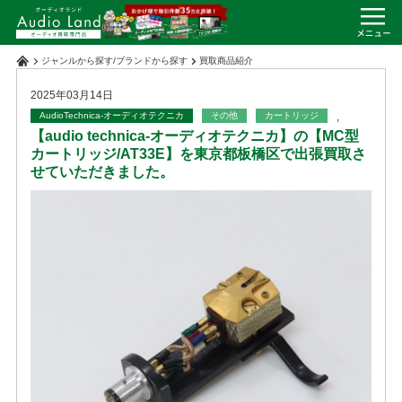
ジャンルから探す
/
ブランドから探す
買取商品紹介
2025年03月14日
AudioTechnica-オーディオテクニカ
その他
カートリッジ
,
【audio technica-オーディオテクニカ】の【MC型
カートリッジ/AT33E】を東京都板橋区で出張買取さ
せていただきました。