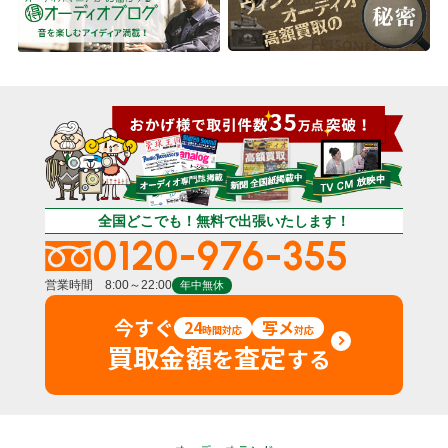
全国どこでも！無料で出張いたします！
0120-976-355
営業時間 8:00～22:00
年中無休
今すぐ
24
写メ
時間対応
対応
買取金額
査定
を
する