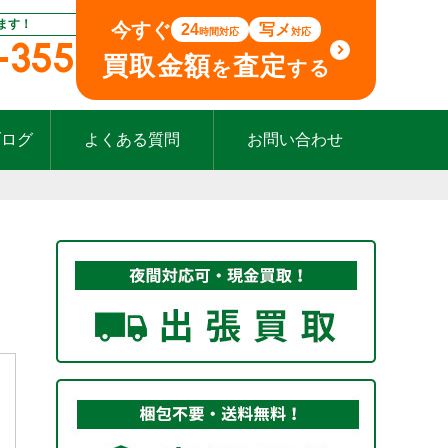
ます！
今すぐ
24
写メ
時間対応
対応
-355
買取金額
査定
を
する
ブログ
よくある質問
お問い合わせ