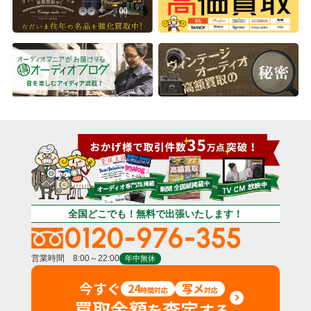
全国どこでも！無料で出張いたします！
0120-976-355
営業時間 8:00～22:00
年中無休
今すぐ
24
写メ
時間対応
対応
買取金額
査定
を
する