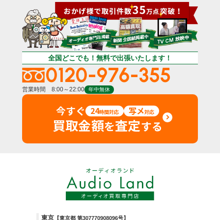
全国どこでも！無料で出張いたします！
0120-976-355
営業時間 8:00～22:00
年中無休
今すぐ
24
写メ
時間対応
対応
買取金額
査定
を
する
東京
【東京都 第307770908096号】