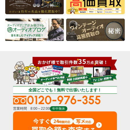
全国どこでも！無料で出張いたします！
0120-976-355
営業時間 8:00～22:00
年中無休
今すぐ
24
写メ
時間対応
対応
買取金額
査定