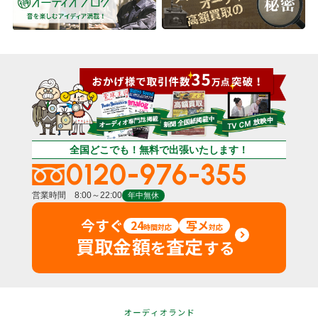
全国どこでも！無料で出張いたします！
0120-976-355
営業時間 8:00～22:00
年中無休
今すぐ
24
写メ
時間対応
対応
買取金額
査定
を
する