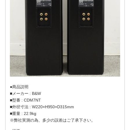
●商品説明
■メーカー : B&W
■型番 : CDM7NT
■外径寸法 : W220×H950×D315mm
■重量 : 22.9kg
※弊社実測の為、多少の誤差はご了承下さい。