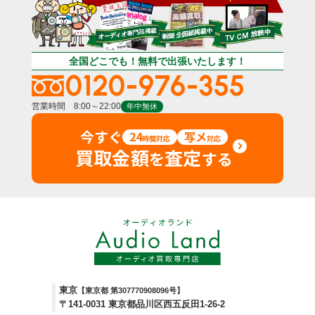
全国どこでも！無料で出張いたします！
0120-976-355
営業時間 8:00～22:00
年中無休
今すぐ
24
写メ
時間対応
対応
買取金額
査定
を
する
東京
【東京都 第307770908096号】
〒141-0031 東京都品川区西五反田1-26-2