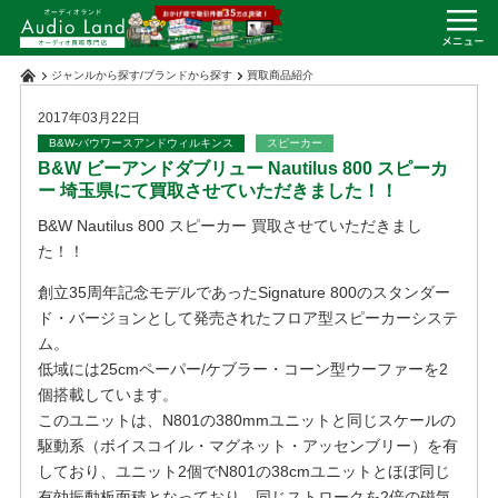
ジャンルから探す
/
ブランドから探す
買取商品紹介
2017年03月22日
B&W-バウワースアンドウィルキンス
スピーカー
B&W ビーアンドダブリュー Nautilus 800 スピーカ
ー 埼玉県にて買取させていただきました！！
B&W Nautilus 800 スピーカー 買取させていただきまし
た！！
創立35周年記念モデルであったSignature 800のスタンダー
ド・バージョンとして発売されたフロア型スピーカーシステ
ム。
低域には25cmペーパー/ケブラー・コーン型ウーファーを2
個搭載しています。
このユニットは、N801の380mmユニットと同じスケールの
駆動系（ボイスコイル・マグネット・アッセンブリー）を有
しており、ユニット2個でN801の38cmユニットとほぼ同じ
有効振動板面積となっており、同じストロークを2倍の磁気