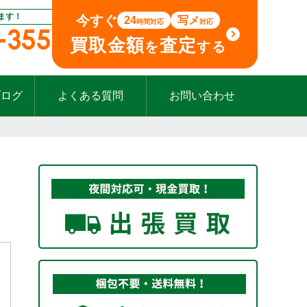
ます！
今すぐ
24
写メ
時間対応
対応
-355
買取金額
査定
を
する
ブログ
よくある質問
お問い合わせ