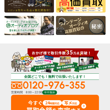
全国どこでも！無料で出張いたします！
0120-976-355
営業時間 8:00～22:00
年中無休
今すぐ
24
写メ
時間対応
対応
買取金額
査定