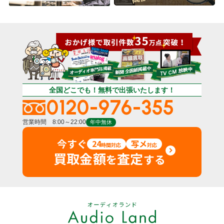
全国どこでも！無料で出張いたします！
0120-976-355
営業時間 8:00～22:00
年中無休
今すぐ
24
写メ
時間対応
対応
買取金額
査定
を
する