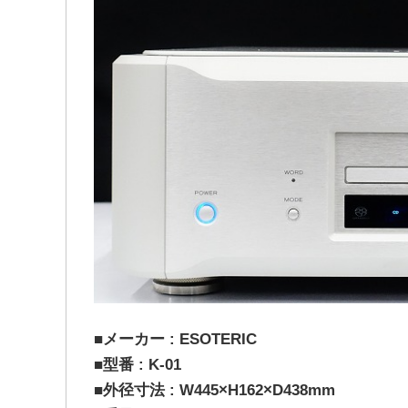
■メーカー : ESOTERIC
■型番 : K-01
■外径寸法 : W445×H162×D438mm