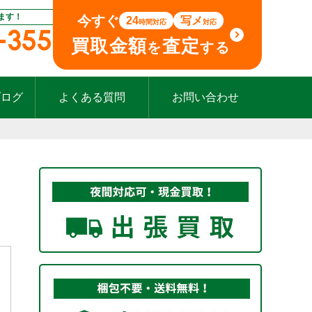
ます！
今すぐ
24
写メ
時間対応
対応
-355
買取金額
査定
を
する
ブログ
よくある質問
お問い合わせ