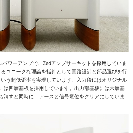
ノラルパワーアンプで、Zedアンプサーキットを採用していま
andy氏によるユニークな理論を指針として回路設計と部品選びを行
以下という超低歪率を実現しています。入力段にはオリジナル
には四層基板を採用しています。出力部基板には六層基
ち消すと同時に、アースと信号電位をクリアにしていま