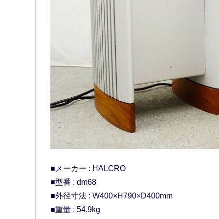
■メーカー : HALCRO
■型番 : dm68
■外径寸法 : W400×H790×D400mm
■重量 : 54.9kg