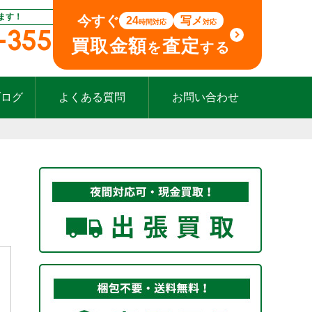
ます！
今すぐ
24
写メ
時間対応
対応
-355
買取金額
査定
を
する
ブログ
よくある質問
お問い合わせ