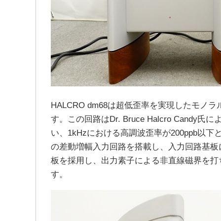
HALCRO dm68は超低歪率を実現したモ
す。この回路はDr. Bruce Halcro C
い、1kHzにおける高調波歪率が200ppb
の差動増幅入力回路を搭載し、入力回路基板
板を採用し、出力素子による非直線磁界を打
す。