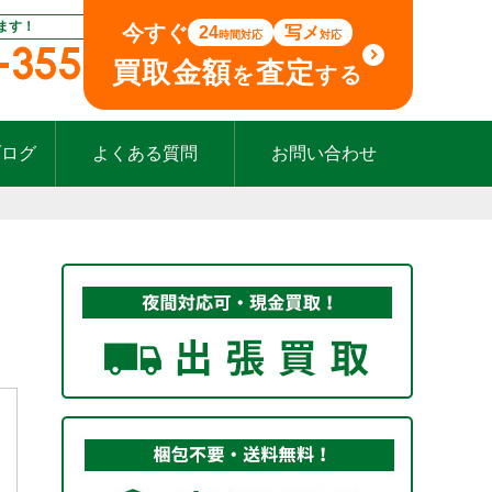
ます！
今すぐ
24
写メ
時間対応
対応
-355
買取金額
査定
を
する
ブログ
よくある質問
お問い合わせ