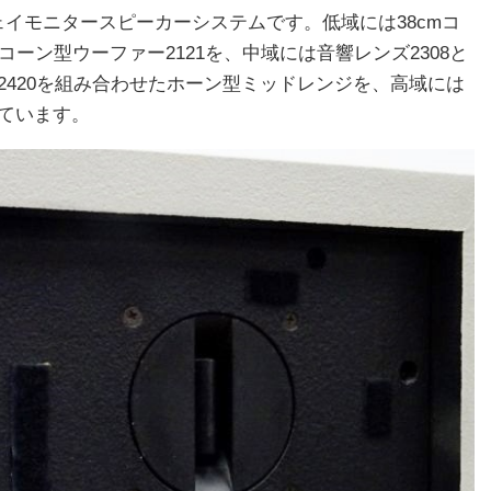
ウェイモニタースピーカーシステムです。低域には38cmコ
mコーン型ウーファー2121を、中域には音響レンズ2308と
ー2420を組み合わせたホーン型ミッドレンジを、高域には
しています。