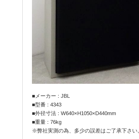
■メーカー : JBL
■型番 : 4343
■外径寸法 : W640×H1050×D440mm
■重量 : 76kg
※弊社実測の為、多少の誤差はご了承下さい