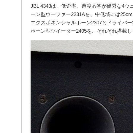
JBL 4343は、低歪率、過渡応答が優秀な4
ーン型ウーファー2231Aを、中低域には25c
エクスポネンシャルホーン2307とドライバ
ホーン型ツイーター2405を、それぞれ搭載