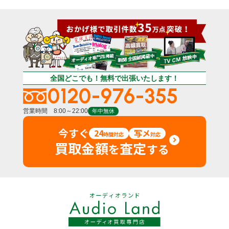
全国どこでも！無料で出張いたします！
0120-976-355
営業時間 8:00～22:00
年中無休
今すぐ
24
写メ
時間対応
対応
買取金額
査定
を
する