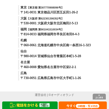
東京
【東京都 第307770908096号】
〒141-0031 東京都品川区西五反田1-26-2
大阪
【大阪府 第622301306352号】
〒530-0001 大阪府大阪市北区梅田2-5-13
福岡
【福岡県 第901041510034号】
〒814-0033 福岡県福岡市早良区有田8-4-3
札幌
〒060-0061 北海道札幌市中央区南一条西16-1-323
仙台
〒980-0014 宮城県仙台市青葉区本町1-5-28
名古屋
〒460-0008 愛知県名古屋市中区栄2-2-1
広島
〒730-0051 広島県広島市中区大手町1-1-26
運営会社
| ©
オーディオランド
電話をかける
お見積り
今すぐ
24
写メ
時間・
対応
ご相談OK