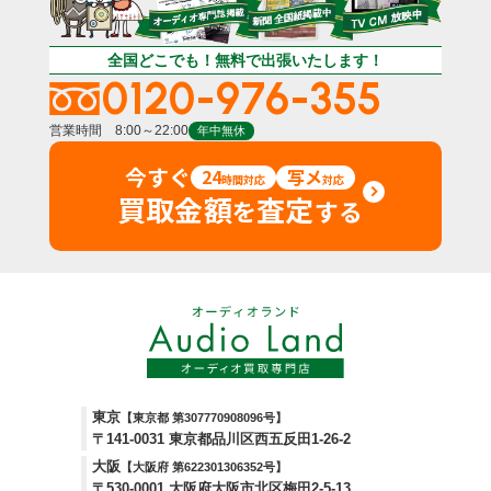
全国どこでも！無料で出張いたします！
0120-976-355
営業時間 8:00～22:00
年中無休
今すぐ
24
写メ
時間対応
対応
買取金額
査定
を
する
東京
【東京都 第307770908096号】
〒141-0031 東京都品川区西五反田1-26-2
大阪
【大阪府 第622301306352号】
〒530-0001 大阪府大阪市北区梅田2-5-13