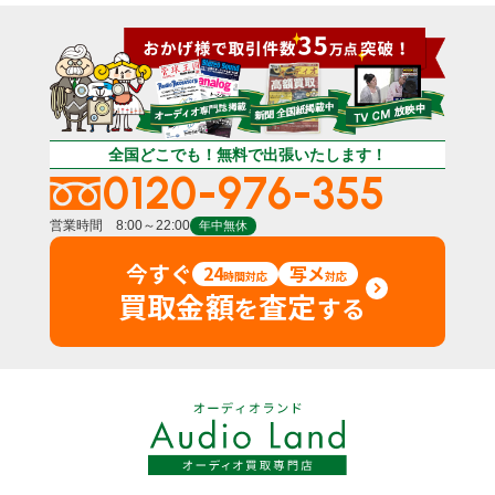
全国どこでも！無料で出張いたします！
0120-976-355
営業時間 8:00～22:00
年中無休
今すぐ
24
写メ
時間対応
対応
買取金額
査定
を
する