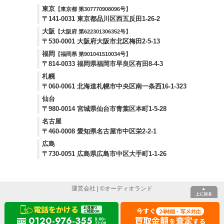
東京
【東京都 第307770908096号】
〒141-0031 東京都品川区西五反田1-26-2
大阪
【大阪府 第622301306352号】
〒530-0001 大阪府大阪市北区梅田2-5-13
福岡
【福岡県 第901041510034号】
〒814-0033 福岡県福岡市早良区有田8-4-3
札幌
〒060-0061 北海道札幌市中央区南一条西16-1-323
仙台
〒980-0014 宮城県仙台市青葉区本町1-5-28
名古屋
〒460-0008 愛知県名古屋市中区栄2-2-1
広島
〒730-0051 広島県広島市中区大手町1-1-26
運営会社
| ©
オーディオランド
電話をかける
お見積り
今すぐ
24
写メ
時間・
対応
ご相談OK
買取金額
査定
0120-976-355
8:00~
を
する
22:00