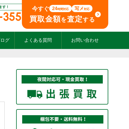
ます！
今すぐ
24
写メ
時間対応
対応
-355
買取金額
査定
を
する
ブログ
よくある質問
お問い合わせ