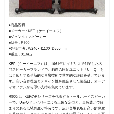
●商品説明
■メーカー : KEF（ケーイーエフ）
■ジャンル：スピーカー
■型番 : R900
■外径寸法 : W240×H1130×D360mm
■重量 : 31.6kg
KEF（ケーイーエフ）は、1961年にイギリスで創業した名
門スピーカーブランドで、独自の同軸ユニット「Uni-Q」を
はじめとする革新的な音響技術で世界的な評価を受けていま
す。高い音響理論とデザイン性を融合させた製品は、オーデ
ィオファンから厚い支持を集めています。
R900は、KEFのRシリーズを代表するトールボーイスピーカ
ーで、Uni-Qドライバーによる正確な定位と、量感豊かで締
まりのある低域再生が特長です。広い音場表現と高い解像度