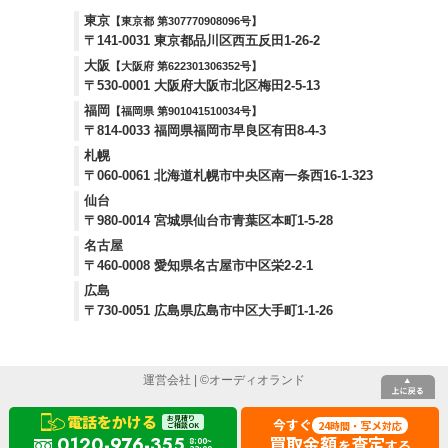
東京
【東京都 第307770908096号】
〒141-0031 東京都品川区西五反田1-26-2
大阪
【大阪府 第622301306352号】
〒530-0001 大阪府大阪市北区梅田2-5-13
福岡
【福岡県 第901041510034号】
〒814-0033 福岡県福岡市早良区有田8-4-3
札幌
〒060-0061 北海道札幌市中央区南一条西16-1-323
仙台
〒980-0014 宮城県仙台市青葉区本町1-5-28
名古屋
〒460-0008 愛知県名古屋市中区栄2-2-1
広島
〒730-0051 広島県広島市中区大手町1-1-26
運営会社
| ©
オーディオランド
電話をかける
お見積り
今すぐ
24
写メ
時間・
対応
ご相談OK
買取金額
査定
0120-976-355
8:00~
を
する