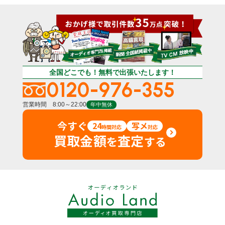
全国どこでも！無料で出張いたします！
0120-976-355
営業時間 8:00～22:00
年中無休
今すぐ
24
写メ
時間対応
対応
買取金額
査定
を
する