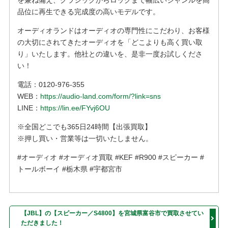
を兼ね備え、クラシックからロックまで幅広いジャンルを高
品位に再生できる完成度の高いモデルです。
オーディオランドはオーディオの専門性にこだわり、お客様
の大切にされてきたオーディオを「どこよりも高く買い取
り」いたします。他社との違いを、是非一度お試しくださ
い！
電話：0120-976-355
WEB：
https://audio-land.com/form/?link=sns
LINE：
https://lin.ee/FYvj6OU
※全国どこでも365日24時間【出張買取】
※押し買い・営業等は一切いたしません。
#オーディオ #オーディオ買取 #KEF #R900 #スピーカー #
トールボーイ #栃木県 #宇都宮市
【JBL】の【スピーカー／S4800】を宮城県富谷市で買取させてい
ただきました！