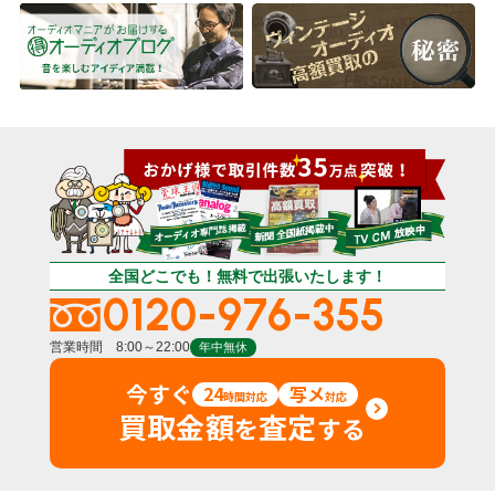
全国どこでも！無料で出張いたします！
0120-976-355
営業時間 8:00～22:00
年中無休
今すぐ
24
写メ
時間対応
対応
買取金額
査定
を
する