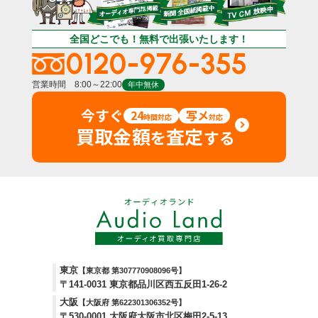
全国どこでも！無料で出張いたします！
0120-976-355
営業時間 8:00～22:00
年中無休
今すぐ
24
写メ
時間対応
対応
買取金額
査定
を
する
東京
【東京都 第307770908096号】
〒141-0031 東京都品川区西五反田1-26-2
大阪
【大阪府 第622301306352号】
〒530-0001 大阪府大阪市北区梅田2-5-13