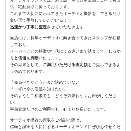
オーディオランドでは、お電話一本で日本全国どこへでも出
張・宅配買取に伺っております。
これまで大切に使われてきたオーディオ機器を、できるだけ
良い形で手放していただけるよう、
迅速かつ丁寧に査定
させていただきます。
当店には、長年オーディオに向き合ってきたスタッフが在籍
しており、
メーカーごとの特徴や年代による違いまで踏まえて、
しっか
りと価値を判断
いたします。
その結果として、
ご満足いただける査定額
をご提示できるよ
う努めております。
「売るべきかどうかまだ決めていない」
「まずは今の価値を知りたい」
そのようなご相談でも、どうぞ気兼ねなくお声がけくださ
い。
事前査定だけのご利用でも、心より歓迎いたします。
オーディオ機器の買取をご検討の際は、
信頼と誠実を大切にするオーディオランドにぜひお任せくだ