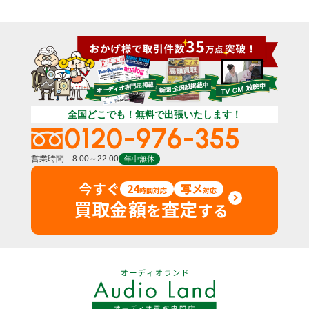
全国どこでも！無料で出張いたします！
0120-976-355
営業時間 8:00～22:00
年中無休
今すぐ
24
写メ
時間対応
対応
買取金額
査定
を
する