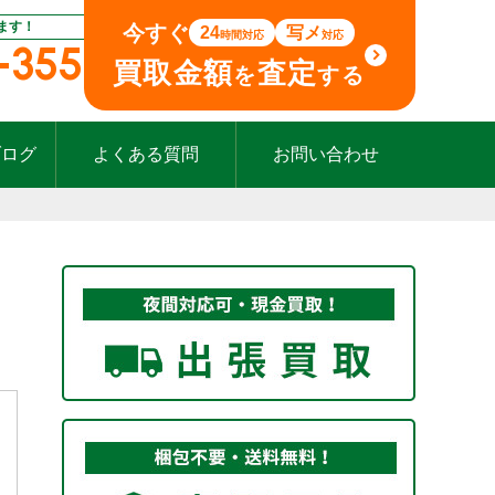
ます！
今すぐ
24
写メ
時間対応
対応
-355
買取金額
査定
を
する
ブログ
よくある質問
お問い合わせ