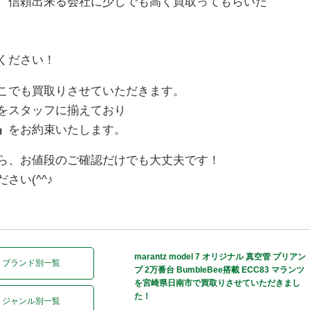
、信頼出来る会社に少しでも高く買取ってもらいた
ください！
こでも買取りさせていただきます。
をスタッフに揃えており
』
をお約束いたします。
ら、お値段のご確認だけでも大丈夫です！
い(^^♪
marantz model 7 オリジナル 真空管 プリアン
ブランド別一覧
プ 2万番台 BumbleBee搭載 ECC83 マランツ
を宮崎県日南市で買取りさせていただきまし
た！
ジャンル別一覧