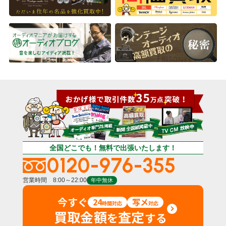
全国どこでも！無料で出張いたします！
0120-976-355
営業時間 8:00～22:00
年中無休
今すぐ
24
写メ
時間対応
対応
買取金額
査定
を
する