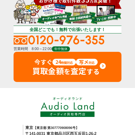
全国どこでも！無料で出張いたします！
0120-976-355
営業時間 8:00～22:00
年中無休
今すぐ
24
写メ
時間対応
対応
買取金額
査定
を
する
東京
【東京都 第307770908096号】
〒141-0031 東京都品川区西五反田1-26-2