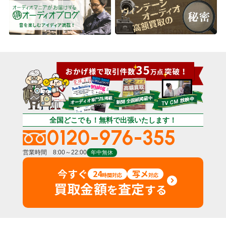
全国どこでも！無料で出張いたします！
0120-976-355
営業時間 8:00～22:00
年中無休
今すぐ
24
写メ
時間対応
対応
買取金額
査定
を
する