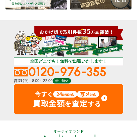
全国どこでも！無料で出張いたします！
0120-976-355
営業時間 8:00～22:00
年中無休
今すぐ
24
写メ
時間対応
対応
買取金額
査定
を
する