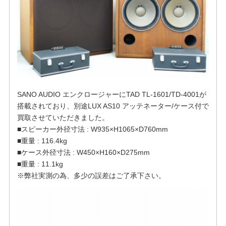
SANO AUDIO エンクロージャーにTAD TL-1601/TD-4001が
搭載されており、別途LUX AS10 アッテネーター/ケース付で
買取させていただきました。
■スピーカー外径寸法 : W935×H1065×D760mm
■重量 : 116.4kg
■ケース外径寸法 : W450×H160×D275mm
■重量 : 11.1kg
※弊社実測の為、多少の誤差はご了承下さい。