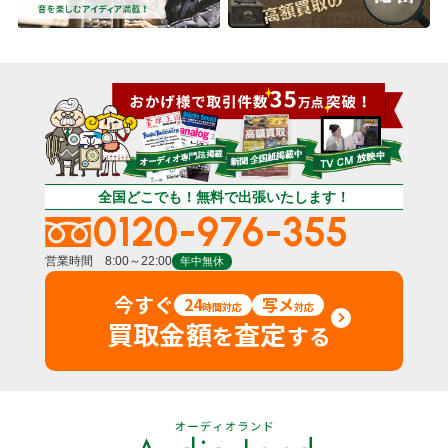
全国どこでも！無料で出張いたします！
0120-976-355
営業時間 8:00～22:00
年中無休
今すぐ
24
写メ
時間対応
対応
買取金額
査定
を
する