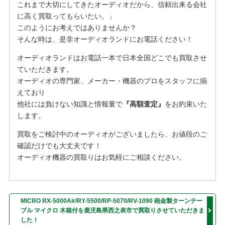
これまで大切にしてきたオーディオだから、信頼出来る会社
に高く買取ってもらいたい。」
このようにお考えではありませんか？
そんな時は、是非オーディオランドにお電話ください！
オーディオランドはお電話一本で日本全国どこでも買取させ
ていただきます。
オーディオの専門家、メーカー・機器のプロをスタッフに揃
えており
他社には負けない知識と情報量で
『高額査定』
をお約束いた
します。
買取をご検討中のオーディオがございましたら、お値段のご
確認だけでも大丈夫です！
オーディオ機器の買取りはお気軽にご相談ください。
MICRO RX-5000Air/RY-5500/RP-5070/RV-1090 砲金製ターンテー
ブル マイクロ 木箱付を鹿児島県西之表市で買取りさせていただきま
した！