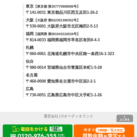
東京
【東京都 第307770908096号】
〒141-0031 東京都品川区西五反田1-26-2
大阪
【大阪府 第622301306352号】
〒530-0001 大阪府大阪市北区梅田2-5-13
福岡
【福岡県 第901041510034号】
〒814-0033 福岡県福岡市早良区有田8-4-3
札幌
〒060-0061 北海道札幌市中央区南一条西16-1-323
仙台
〒980-0014 宮城県仙台市青葉区本町1-5-28
名古屋
〒460-0008 愛知県名古屋市中区栄2-2-1
広島
〒730-0051 広島県広島市中区大手町1-1-26
運営会社
| ©
オーディオランド
電話をかける
お見積り
今すぐ
24
写メ
時間・
対応
ご相談OK
買取金額
査定
0120-976-355
8:00~
を
する