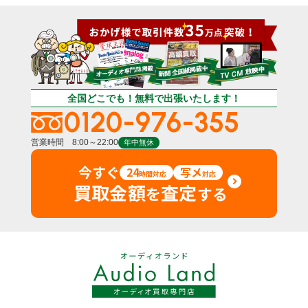
全国どこでも！無料で出張いたします！
0120-976-355
営業時間 8:00～22:00
年中無休
今すぐ
24
写メ
時間対応
対応
買取金額
査定
を
する