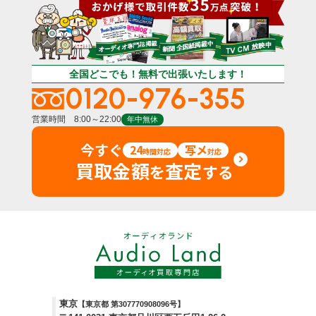
全国どこでも！無料で出張いたします！
0120-976-355
営業時間 8:00～22:00
年中無休
今すぐ
24
写メ
時間対応
対応
買取金額
査定
を
する
東京
【東京都 第307770908096号】