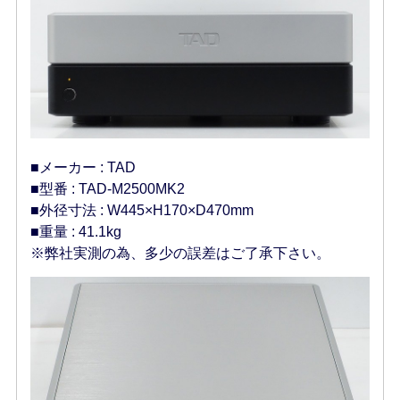
■メーカー : TAD
■型番 : TAD-M2500MK2
■外径寸法 : W445×H170×D470mm
■重量 : 41.1kg
※弊社実測の為、多少の誤差はご了承下さい。