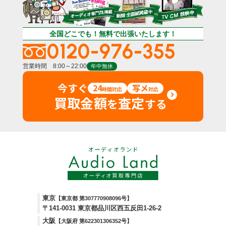
全国どこでも！無料で出張いたします！
0120-976-355
営業時間 8:00～22:00
年中無休
今すぐ
24
写メ
時間対応
対応
買取金額
査定
を
する
東京
【東京都 第307770908096号】
〒141-0031 東京都品川区西五反田1-26-2
大阪
【大阪府 第622301306352号】