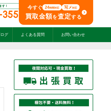
ます！
今すぐ
24
写メ
時間対応
対応
-355
買取金額
査定
を
する
ブログ
よくある質問
お問い合わせ