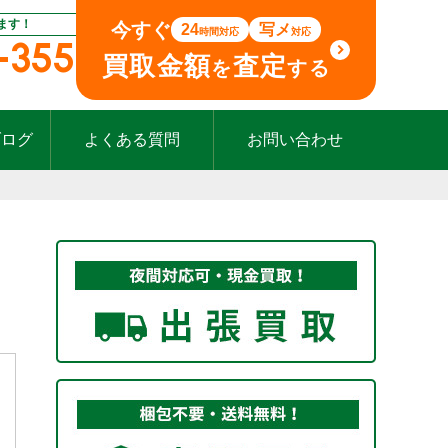
ます！
今すぐ
24
写メ
時間対応
対応
-355
買取金額
査定
を
する
ブログ
よくある質問
お問い合わせ